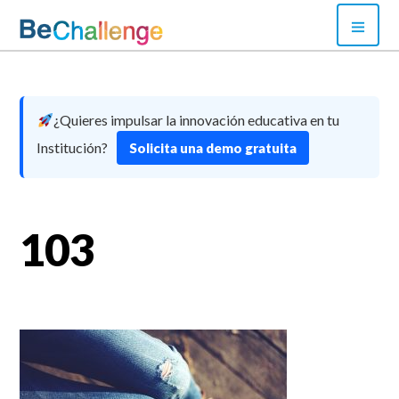
Skip
PRI
to
MEN
content
Bechallenge
¿Quieres impulsar la innovación educativa en tu
Institución?
Solicita una demo gratuita
103