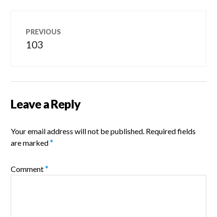
Post
PREVIOUS
navigation
103
Previous
post:
Leave a Reply
Your email address will not be published.
Required fields
are marked
*
Comment
*