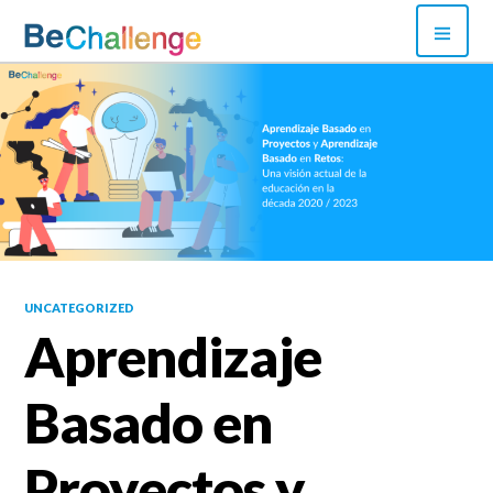
Skip
PRI
to
MEN
content
Bechallenge
UNCATEGORIZED
Aprendizaje
Basado en
Proyectos y