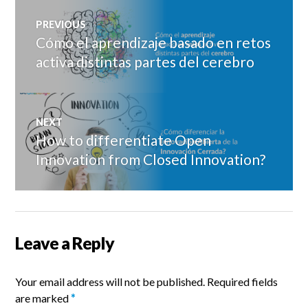
Post
PREVIOUS
navigation
Cómo el aprendizaje basado en retos
Previous
post:
activa distintas partes del cerebro
NEXT
How to differentiate Open
Next
post:
Innovation from Closed Innovation?
Leave a Reply
Your email address will not be published.
Required fields
are marked
*