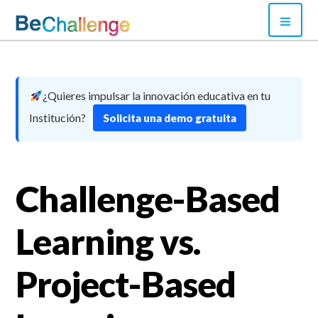
Skip
PRI
to
MEN
content
Bechallenge
¿Quieres impulsar la innovación educativa en tu
Institución?
Solicita una demo gratuita
Challenge-Based
Learning vs.
Project-Based