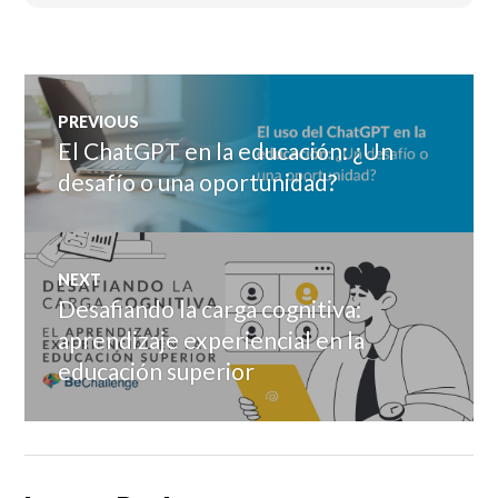
Post
PREVIOUS
navigation
El ChatGPT en la educación: ¿Un
Previous
post:
desafío o una oportunidad?
NEXT
Desafiando la carga cognitiva:
Next
post:
aprendizaje experiencial en la
educación superior