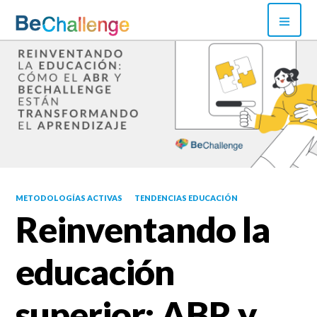
Skip
PRI
to
MEN
content
Bechallenge
METODOLOGÍAS ACTIVAS
TENDENCIAS EDUCACIÓN
Reinventando la
educación
superior: ABR y