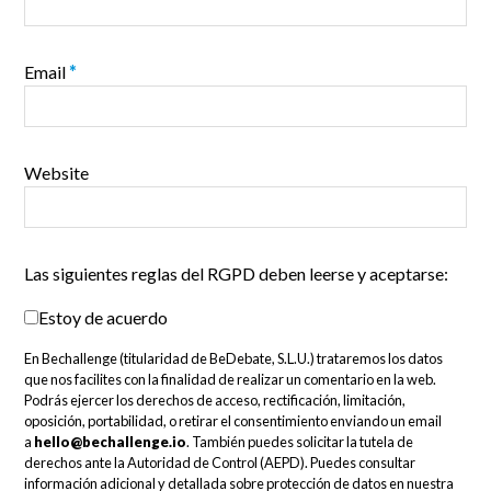
Email
*
Website
Las siguientes reglas del RGPD deben leerse y aceptarse:
Estoy de acuerdo
En Bechallenge (titularidad de BeDebate, S.L.U.) trataremos los datos
que nos facilites con la finalidad de realizar un comentario en la web.
Podrás ejercer los derechos de acceso, rectificación, limitación,
oposición, portabilidad, o retirar el consentimiento enviando un email
a
hello@bechallenge.io
. También puedes solicitar la tutela de
derechos ante la Autoridad de Control (AEPD). Puedes consultar
información adicional y detallada sobre protección de datos en nuestra