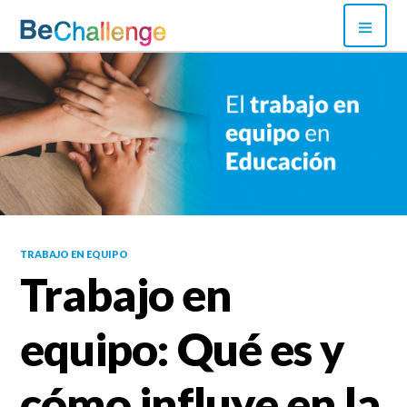
Skip
PRI
to
MEN
content
Bechallenge
TRABAJO EN EQUIPO
Trabajo en
equipo: Qué es y
cómo influye en la