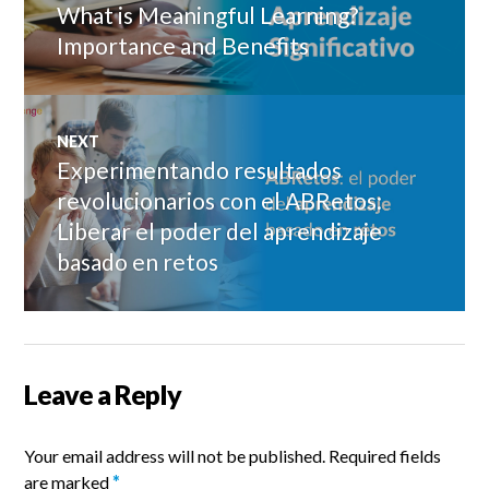
navigation
What is Meaningful Learning?
Previous
post:
Importance and Benefits
NEXT
Experimentando resultados
Next
post:
revolucionarios con el ABRetos:
Liberar el poder del aprendizaje
basado en retos
Leave a Reply
Your email address will not be published.
Required fields
are marked
*