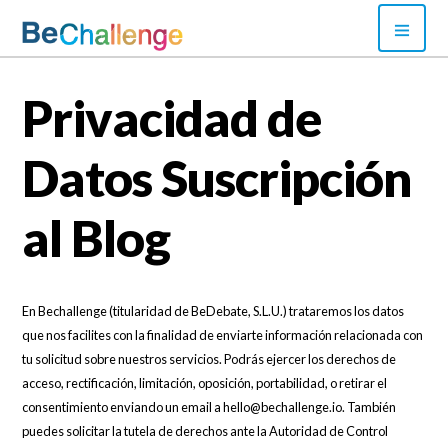
Skip
PRI
to
MEN
content
Bechallenge
Privacidad de
Datos Suscripción
al Blog
En Bechallenge (titularidad de BeDebate, S.L.U.) trataremos los datos
que nos facilites con la finalidad de enviarte información relacionada con
tu solicitud sobre nuestros servicios. Podrás ejercer los derechos de
acceso, rectificación, limitación, oposición, portabilidad, o retirar el
consentimiento enviando un email a hello@bechallenge.io. También
puedes solicitar la tutela de derechos ante la Autoridad de Control