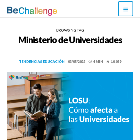
Skip
PRI
to
MEN
content
Bechallenge
BROWSING TAG
Ministerio de Universidades
TENDENCIAS EDUCACIÓN
03/05/2022
4 MIN
10.039