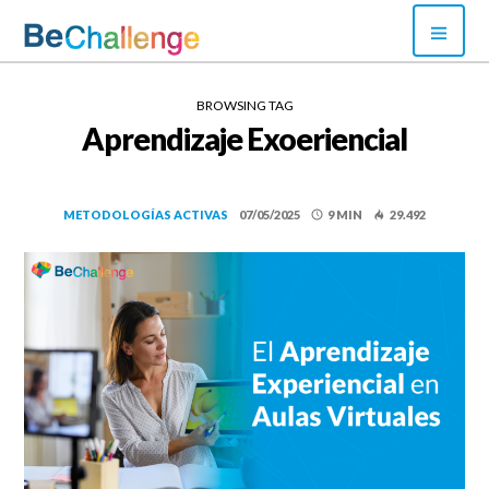
Skip
PRI
to
MEN
content
Bechallenge
BROWSING TAG
Aprendizaje Exoeriencial
METODOLOGÍAS ACTIVAS
07/05/2025
9 MIN
29.492