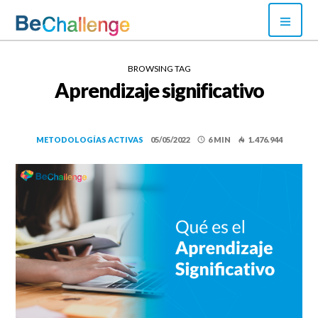
Skip
PRI
to
MEN
content
Bechallenge
BROWSING TAG
Aprendizaje significativo
METODOLOGÍAS ACTIVAS
05/05/2022
6 MIN
1.476.944