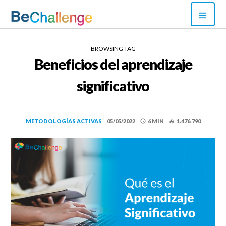
Skip
PRI
to
MEN
content
Bechallenge
BROWSING TAG
Beneficios del aprendizaje
significativo
METODOLOGÍAS ACTIVAS
05/05/2022
6 MIN
1.476.790