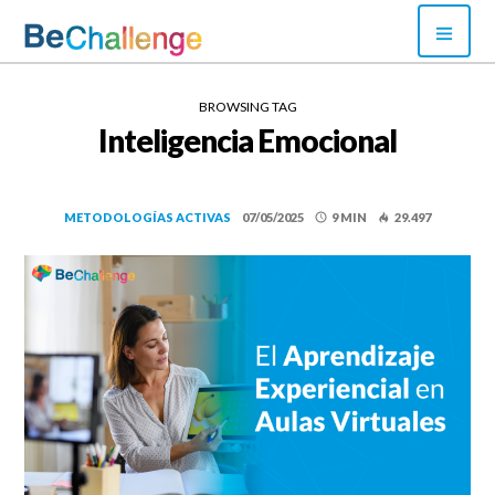
Skip
PRI
to
MEN
content
Bechallenge
BROWSING TAG
Inteligencia Emocional
METODOLOGÍAS ACTIVAS
07/05/2025
9 MIN
29.497