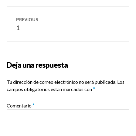
Navegación
PREVIOUS
de
1
Previous
post:
entradas
Deja una respuesta
Tu dirección de correo electrónico no será publicada.
Los
campos obligatorios están marcados con
*
Comentario
*