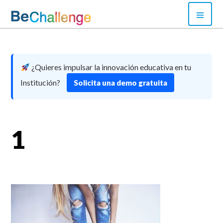
Skip
PRI
to
MEN
content
Bechallenge
¿Quieres impulsar la innovación educativa en tu
Institución?
Solicita una demo gratuita
1