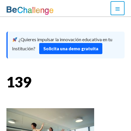
Skip
PRI
to
MEN
content
Bechallenge
¿Quieres impulsar la innovación educativa en tu
Institución?
Solicita una demo gratuita
139