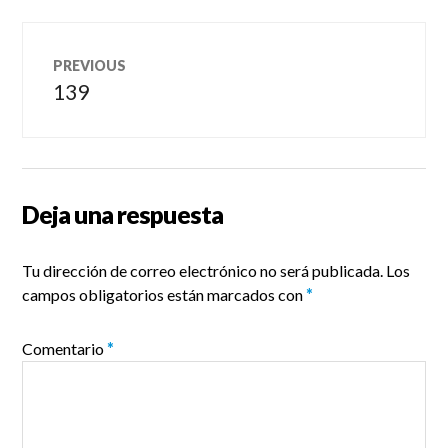
Navegación
PREVIOUS
de
139
Previous
post:
entradas
Deja una respuesta
Tu dirección de correo electrónico no será publicada.
Los
campos obligatorios están marcados con
*
Comentario
*