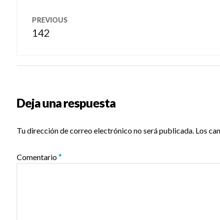
Navegación
PREVIOUS
de
142
Previous
post:
entradas
Deja una respuesta
Tu dirección de correo electrónico no será publicada.
Los ca
Comentario
*