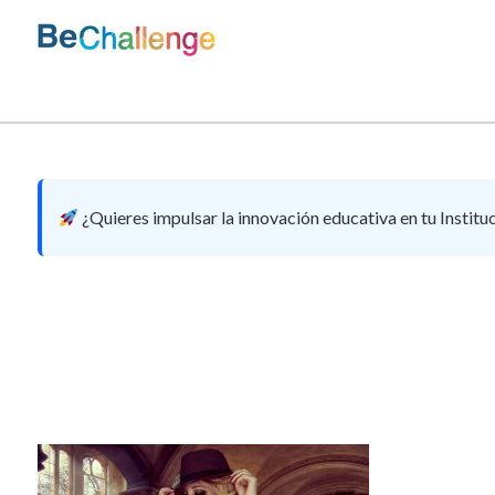
Skip
to
content
Bechallenge
¿Quieres impulsar la innovación educativa en tu Institu
142