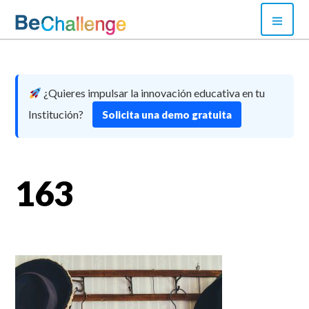
Skip
PRI
to
MEN
content
Bechallenge
¿Quieres impulsar la innovación educativa en tu
Institución?
Solicita una demo gratuita
163