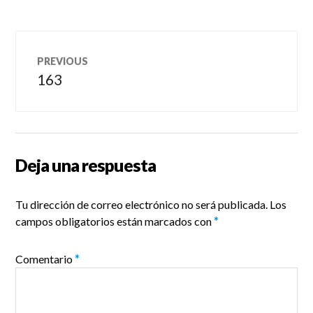
Navegación
PREVIOUS
de
163
Previous
post:
entradas
Deja una respuesta
Tu dirección de correo electrónico no será publicada.
Los
campos obligatorios están marcados con
*
Comentario
*