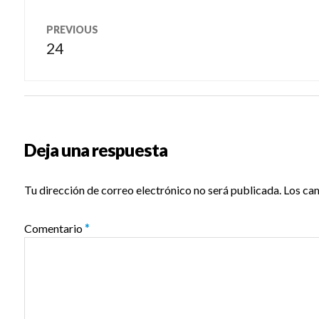
Navegación
PREVIOUS
de
24
Previous
post:
entradas
Deja una respuesta
Tu dirección de correo electrónico no será publicada.
Los ca
Comentario
*