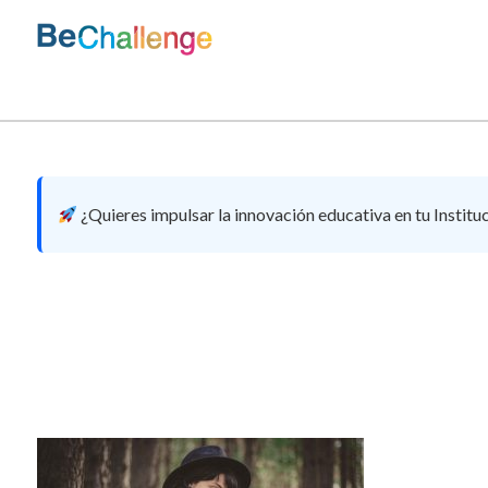
Skip
to
content
Bechallenge
¿Quieres impulsar la innovación educativa en tu Institu
24