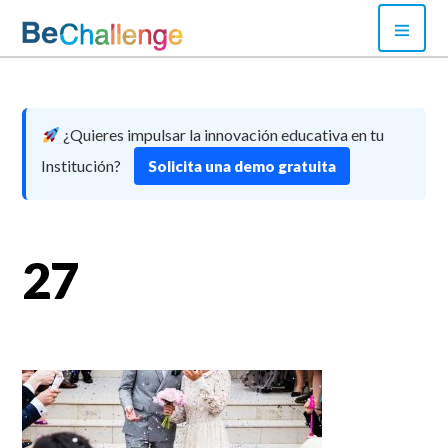
Skip
PRI
to
MEN
content
Bechallenge
¿Quieres impulsar la innovación educativa en tu
Institución?
Solicita una demo gratuita
27