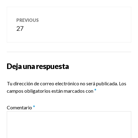
Navegación
PREVIOUS
de
27
Previous
post:
entradas
Deja una respuesta
Tu dirección de correo electrónico no será publicada.
Los
campos obligatorios están marcados con
*
Comentario
*