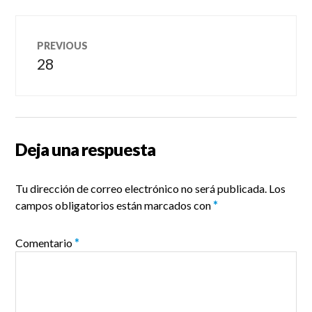
Navegación
PREVIOUS
de
28
Previous
post:
entradas
Deja una respuesta
Tu dirección de correo electrónico no será publicada.
Los
campos obligatorios están marcados con
*
Comentario
*