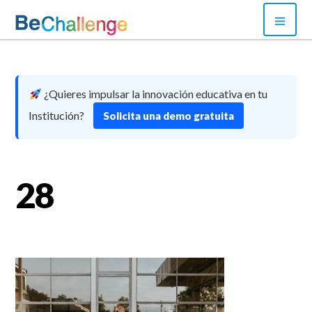
Skip
PRI
to
MEN
content
Bechallenge
¿Quieres impulsar la innovación educativa en tu
Institución?
Solicita una demo gratuita
28