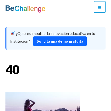
Skip
PRI
to
MEN
content
Bechallenge
¿Quieres impulsar la innovación educativa en tu
Institución?
Solicita una demo gratuita
40