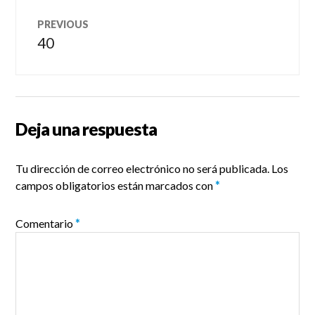
Navegación
PREVIOUS
de
40
Previous
post:
entradas
Deja una respuesta
Tu dirección de correo electrónico no será publicada.
Los
campos obligatorios están marcados con
*
Comentario
*