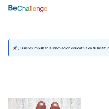
Skip
to
content
Bechallenge
¿Quieres impulsar la innovación educativa en tu Institu
5