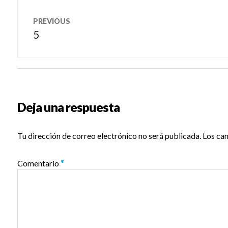
Navegación
PREVIOUS
de
5
Previous
post:
entradas
Deja una respuesta
Tu dirección de correo electrónico no será publicada.
Los ca
Comentario
*