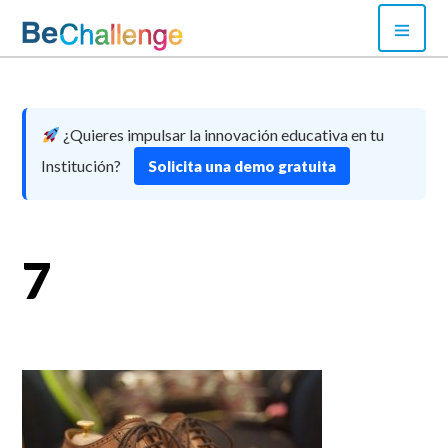
Skip
PRI
to
MEN
content
Bechallenge
¿Quieres impulsar la innovación educativa en tu
Institución?
Solicita una demo gratuita
7