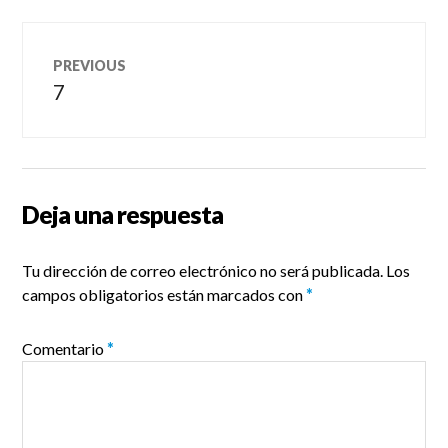
Navegación
PREVIOUS
de
7
Previous
post:
entradas
Deja una respuesta
Tu dirección de correo electrónico no será publicada.
Los
campos obligatorios están marcados con
*
Comentario
*