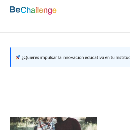
Skip
to
content
Bechallenge
¿Quieres impulsar la innovación educativa en tu Institu
81