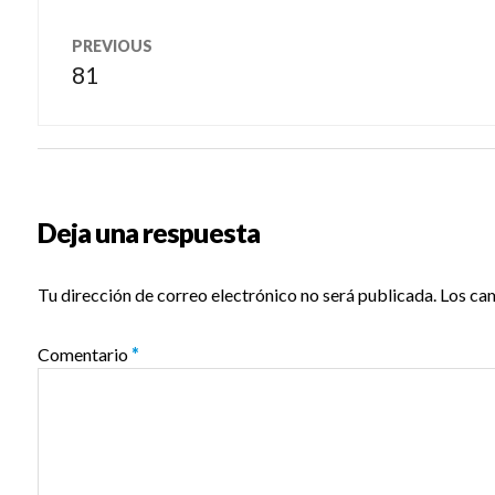
Navegación
PREVIOUS
de
81
Previous
post:
entradas
Deja una respuesta
Tu dirección de correo electrónico no será publicada.
Los ca
Comentario
*