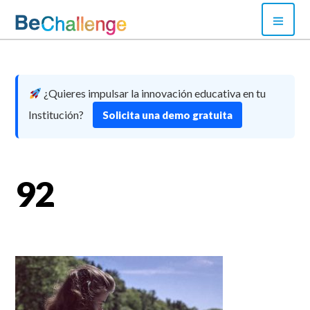
Skip
PRI
to
MEN
content
Bechallenge
¿Quieres impulsar la innovación educativa en tu
Institución?
Solicita una demo gratuita
92