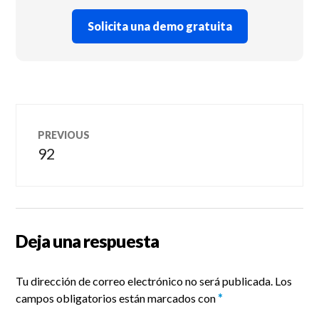
Solicita una demo gratuita
Navegación
PREVIOUS
de
92
Previous
post:
entradas
Deja una respuesta
Tu dirección de correo electrónico no será publicada.
Los
campos obligatorios están marcados con
*