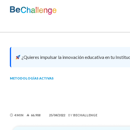
Skip
to
content
Bechallenge
¿Quieres impulsar la innovación educativa en tu Institu
METODOLOGÍAS ACTIVAS
Aprendizaje Basad
4 MIN
66.908
25/04/2022
BY
BECHALLENGE