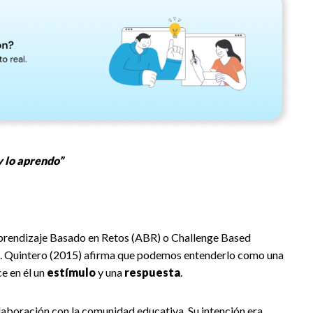
y lo aprendo”
prendizaje Basado en Retos (ABR) o Challenge Based
. Quintero (2015) afirma que podemos entenderlo como una
ce en él un
estímulo
y una
respuesta
.
laboración con la comunidad educativa. Su intención era