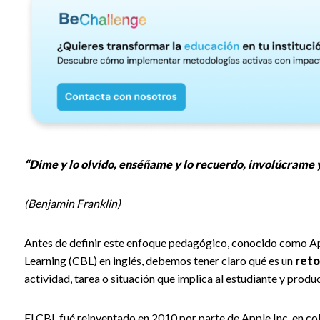
“Dime y lo olvido, enséñame y lo recuerdo, involúcrame 
(Benjamin Franklin)
Antes de definir este enfoque pedagógico, conocido como A
Learning (CBL) en inglés, debemos tener claro qué es un
reto
actividad, tarea o situación que implica al estudiante y produ
El CBL fué reinventado en 2010 por parte de Apple Inc, en co