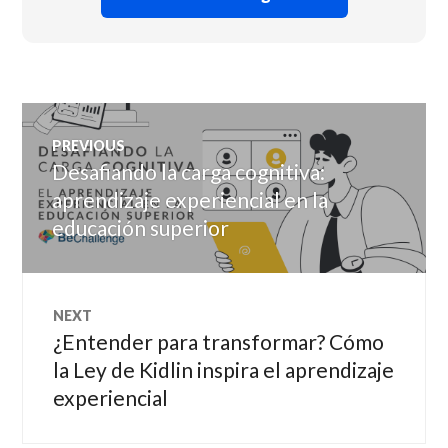
Navegación
PREVIOUS
de
Desafiando la carga cognitiva:
Previous
post:
aprendizaje experiencial en la
entradas
educación superior
NEXT
¿Entender para transformar? Cómo
Next
post:
la Ley de Kidlin inspira el aprendizaje
experiencial