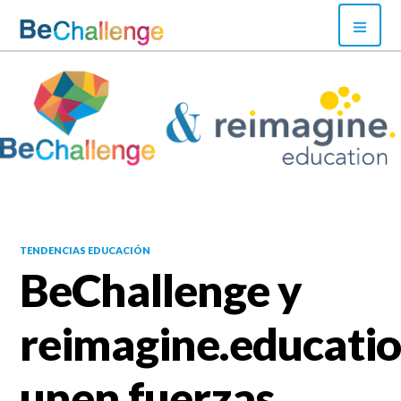
Skip
PRI
to
MEN
content
Bechallenge
TENDENCIAS EDUCACIÓN
BeChallenge y
reimagine.educati
unen fuerzas