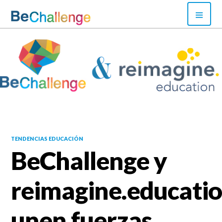
Skip
PRI
to
MEN
content
Bechallenge
TENDENCIAS EDUCACIÓN
BeChallenge y
reimagine.educati
unen fuerzas