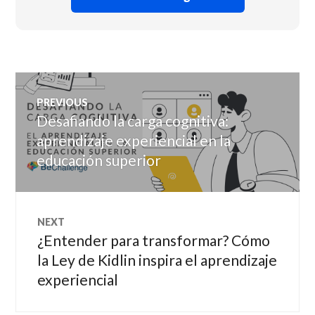
Navegación
PREVIOUS
de
Desafiando la carga cognitiva:
Previous
post:
aprendizaje experiencial en la
entradas
educación superior
NEXT
¿Entender para transformar? Cómo
Next
post:
la Ley de Kidlin inspira el aprendizaje
experiencial