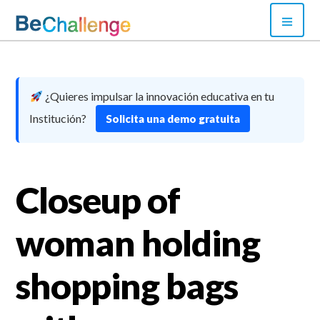
Skip
PRI
to
MEN
content
Bechallenge
¿Quieres impulsar la innovación educativa en tu
Institución?
Solicita una demo gratuita
Closeup of
woman holding
shopping bags