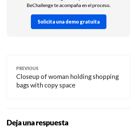
BeChallenge te acompaña en el proceso.
Solicita una demo gratuita
Navegación
PREVIOUS
de
Closeup of woman holding shopping
Previous
post:
bags with copy space
entradas
Deja una respuesta