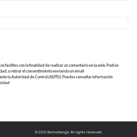
s facilites con la finalidad de realizar un comentario en la web. Podrás
lidad, o retirar el consentimiento enviando un email
s ante la Autoridad de Control (AEPD). Puedes consultar información
acidad
© 2021 Bechallenge. All rights reserved.