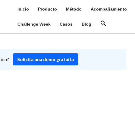
Inicio
Producto
Método
Acompañamiento
Challenge Week
Casos
Blog
ción?
Solicita una demo gratuita
80823-WA0023.jpg