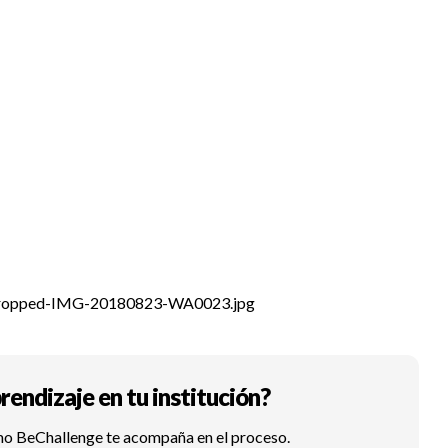
9/cropped-IMG-20180823-WA0023.jpg
rendizaje en tu institución?
mo BeChallenge te acompaña en el proceso.