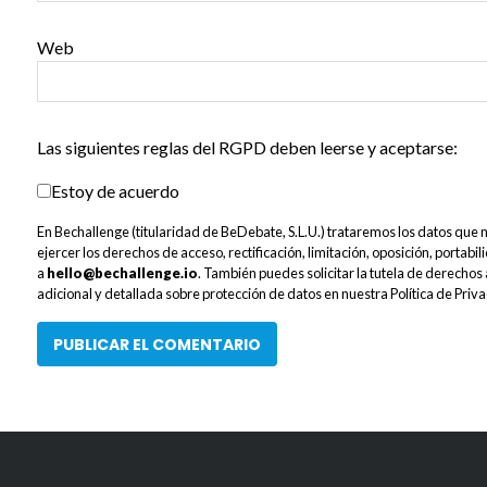
Web
Las siguientes reglas del RGPD deben leerse y aceptarse:
Estoy de acuerdo
En Bechallenge (titularidad de BeDebate, S.L.U.) trataremos los datos que no
ejercer los derechos de acceso, rectificación, limitación, oposición, portabi
a
hello@bechallenge.io
. También puedes solicitar la tutela de derecho
adicional y detallada sobre protección de datos en nuestra Política de Priv