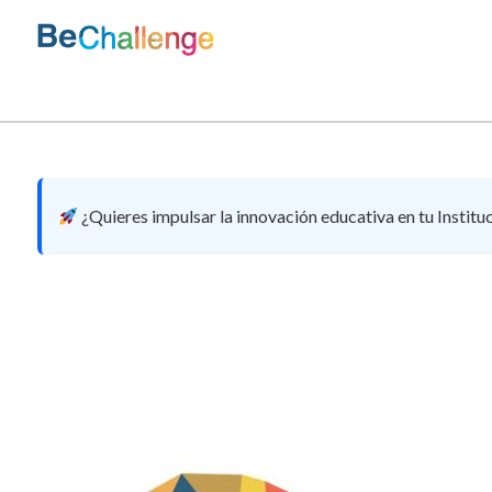
Skip
to
content
Bechallenge
¿Quieres impulsar la innovación educativa en tu Institu
cropped-IMG-201