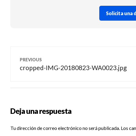
Solicita una
Navegación
PREVIOUS
de
cropped-IMG-20180823-WA0023.jpg
Previous
post:
entradas
Deja una respuesta
Tu dirección de correo electrónico no será publicada.
Los ca