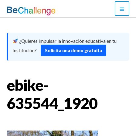
Skip
PRI
to
MEN
content
Bechallenge
¿Quieres impulsar la innovación educativa en tu
Institución?
Solicita una demo gratuita
ebike-
635544_1920