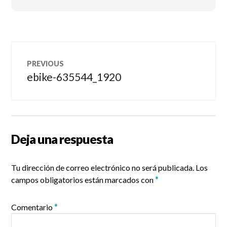
Navegación
PREVIOUS
de
ebike-635544_1920
Previous
post:
entradas
Deja una respuesta
Tu dirección de correo electrónico no será publicada.
Los
campos obligatorios están marcados con
*
Comentario
*