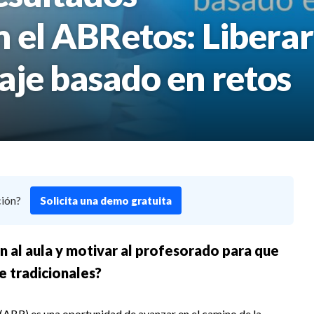
 el ABRetos: Liberar
aje basado en retos
ción?
Solicita una demo gratuita
n al aula y motivar al profesorado para que
e tradicionales?
(ABR) es una oportunidad de avanzar en el camino de la