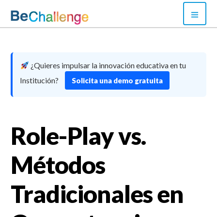
Skip
PRI
to
MEN
content
Bechallenge
¿Quieres impulsar la innovación educativa en tu
Institución?
Solicita una demo gratuita
Role-Play vs.
Métodos
Tradicionales en