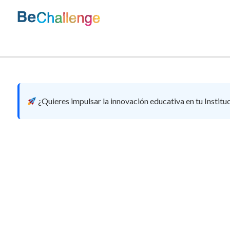
Skip
to
content
Bechallenge
¿Quieres impulsar la innovación educativa en tu Institu
Guía Completa par
Aprendizajes Cult
Relevantes