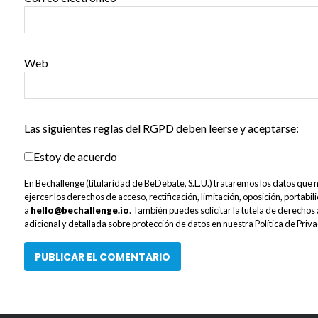
Web
Las siguientes reglas del RGPD deben leerse y aceptarse:
Estoy de acuerdo
En Bechallenge (titularidad de BeDebate, S.L.U.) trataremos los datos que no
ejercer los derechos de acceso, rectificación, limitación, oposición, portabi
a
hello@bechallenge.io
. También puedes solicitar la tutela de derecho
adicional y detallada sobre protección de datos en nuestra Política de Priv