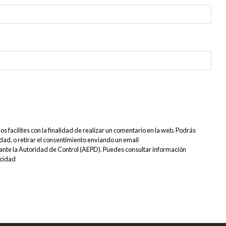
s facilites con la finalidad de realizar un comentario en la web. Podrás
lidad, o retirar el consentimiento enviando un email
s ante la Autoridad de Control (AEPD). Puedes consultar información
acidad