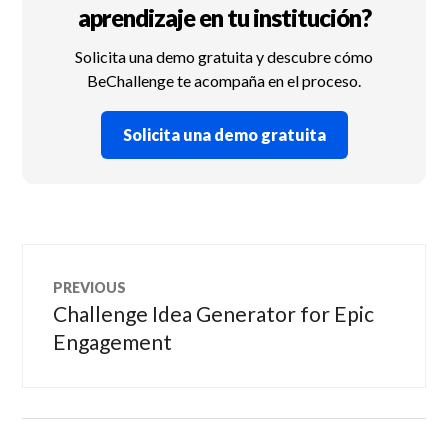
aprendizaje en tu institución?
Solicita una demo gratuita y descubre cómo
BeChallenge te acompaña en el proceso.
Solicita una demo gratuita
Navegación
PREVIOUS
de
Challenge Idea Generator for Epic
Previous
post:
Engagement
entradas