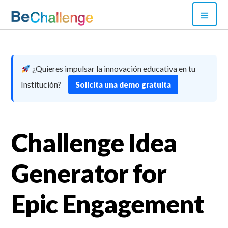
Skip
PRI
to
MEN
content
Bechallenge
¿Quieres impulsar la innovación educativa en tu
Institución?
Solicita una demo gratuita
Challenge Idea
Generator for
Epic Engagement