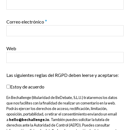
Correo electrónico
*
Web
Las siguientes reglas del RGPD deben leerse y aceptarse:
Estoy de acuerdo
En Bechallenge (titularidad de BeDebate, S.L.U.) trataremos los datos
que nos facilites con la finalidad de realizar un comentario en la web.
Podrás ejercer los derechos de acceso, rectificación, limitación,
oposición, portabilidad, o retirar el consentimiento enviando un email
a
hello@bechallenge.io
. También puedes solicitar la tutela de
derechos ante la Autoridad de Control (AEPD). Puedes consultar