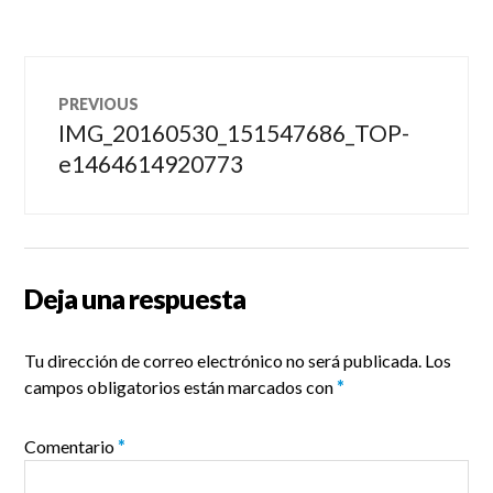
Navegación
PREVIOUS
de
IMG_20160530_151547686_TOP-
Previous
post:
e1464614920773
entradas
Deja una respuesta
Tu dirección de correo electrónico no será publicada.
Los
campos obligatorios están marcados con
*
Comentario
*