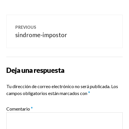
Navegación
PREVIOUS
de
sindrome-impostor
Previous
post:
entradas
Deja una respuesta
Tu dirección de correo electrónico no será publicada.
Los
campos obligatorios están marcados con
*
Comentario
*