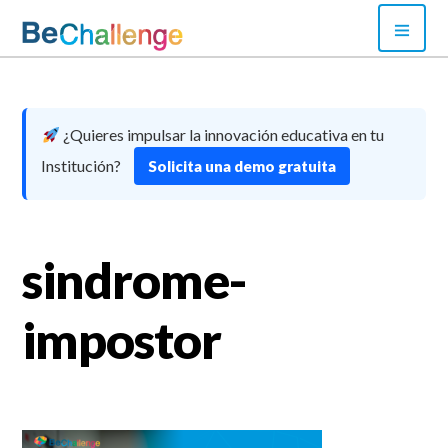
Skip
PRI
to
MEN
content
Bechallenge
¿Quieres impulsar la innovación educativa en tu
Institución?
Solicita una demo gratuita
sindrome-
impostor