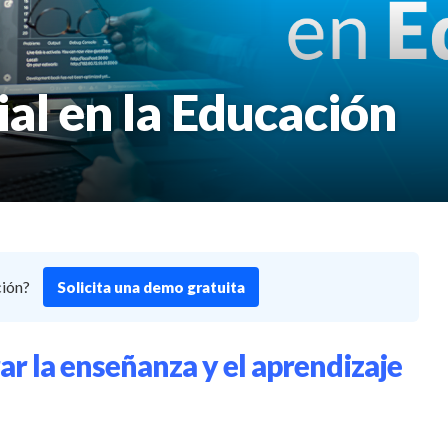
cial en la Educación
ción?
Solicita una demo gratuita
rar la enseñanza y el aprendizaje