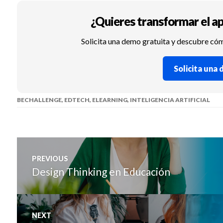
¿Quieres transformar el ap
Solicita una demo gratuita y descubre có
Solicita una
BECHALLENGE
,
EDTECH
,
ELEARNING
,
INTELIGENCIA ARTIFICIAL
Navegación
PREVIOUS
de
Design Thinking en Educación
Previous
post:
entradas
NEXT