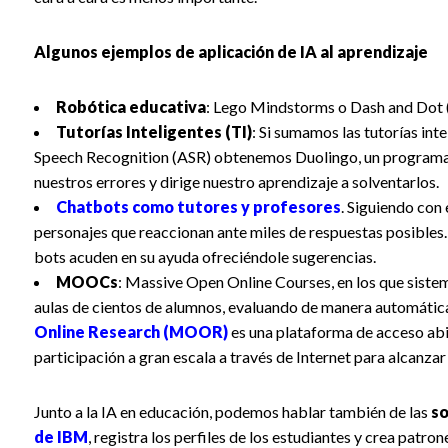
Algunos ejemplos de aplicación de IA al aprendizaje
Robótica educativa
: Lego Mindstorms o Dash and Dot 
Tutorías Inteligentes (TI)
: Si sumamos las tutorías int
Speech Recognition (ASR) obtenemos Duolingo, un programa
nuestros errores y dirige nuestro aprendizaje a solventarlos.
Chatbots como tutores y profesores
. Siguiendo con
personajes que reaccionan ante miles de respuestas posibles. 
bots acuden en su ayuda ofreciéndole sugerencias.
MOOCs
: Massive Open Online Courses, en los que sistem
aulas de cientos de alumnos, evaluando de manera automática
Online Research (MOOR)
es una plataforma de acceso abier
participación a gran escala a través de Internet para alcanza
Junto a la IA en educación, podemos hablar también de las
so
de IBM
, registra los perfiles de los estudiantes y crea patr