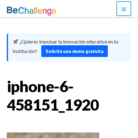
Skip
PRI
to
MEN
content
Bechallenge
¿Quieres impulsar la innovación educativa en tu
Institución?
Solicita una demo gratuita
iphone-6-
458151_1920