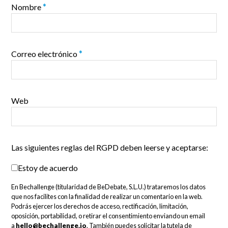
Nombre
*
Correo electrónico
*
Web
Las siguientes reglas del RGPD deben leerse y aceptarse:
Estoy de acuerdo
En Bechallenge (titularidad de BeDebate, S.L.U.) trataremos los datos
que nos facilites con la finalidad de realizar un comentario en la web.
Podrás ejercer los derechos de acceso, rectificación, limitación,
oposición, portabilidad, o retirar el consentimiento enviando un email
a
hello@bechallenge.io
. También puedes solicitar la tutela de