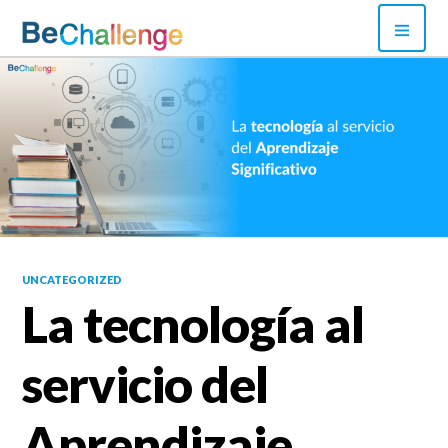
Skip
PRI
to
MEN
content
Bechallenge
UNCATEGORIZED
La tecnología al
servicio del
Aprendizaje