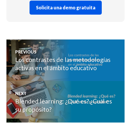
Solicita una demo gratuita
Navegación
PREVIOUS
de
Los contrastes de las metodologías
Previous
post:
activas en el ámbito educativo
entradas
NEXT
Blended learning: ¿Qué es? ¿Cuál es
Next
post:
su propósito?