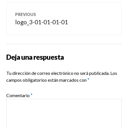
Navegación
PREVIOUS
de
logo_3-01-01-01-01
Previous
post:
entradas
Deja una respuesta
Tu dirección de correo electrónico no será publicada.
Los
campos obligatorios están marcados con
*
Comentario
*