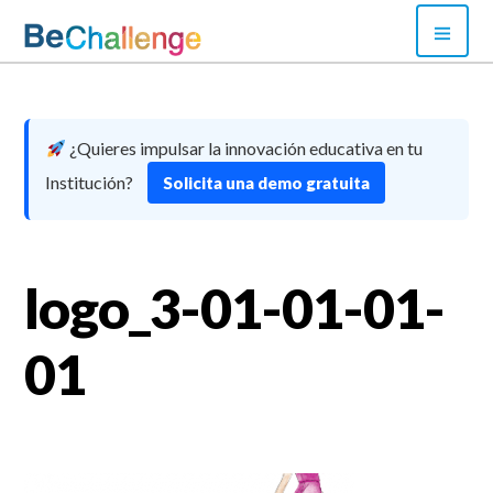
Skip
PRI
to
MEN
content
Bechallenge
¿Quieres impulsar la innovación educativa en tu
Institución?
Solicita una demo gratuita
logo_3-01-01-01-
01