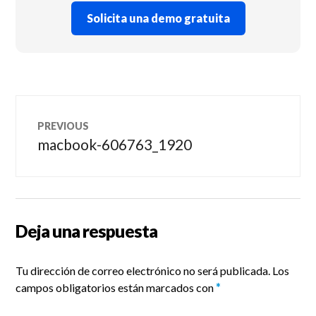
Solicita una demo gratuita
Navegación
PREVIOUS
de
macbook-606763_1920
Previous
post:
entradas
Deja una respuesta
Tu dirección de correo electrónico no será publicada.
Los
campos obligatorios están marcados con
*