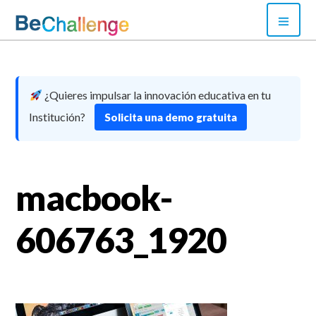
Skip
PRI
to
MEN
content
Bechallenge
¿Quieres impulsar la innovación educativa en tu
Institución?
Solicita una demo gratuita
macbook-
606763_1920