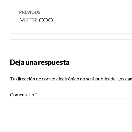
Navegación
PREVIOUS
de
METRICOOL
Previous
post:
entradas
Deja una respuesta
Tu dirección de correo electrónico no será publicada.
Los ca
Comentario
*