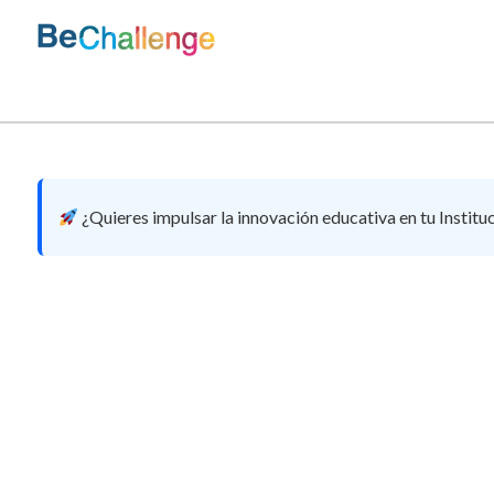
Skip
to
content
Bechallenge
¿Quieres impulsar la innovación educativa en tu Institu
METRICOOL