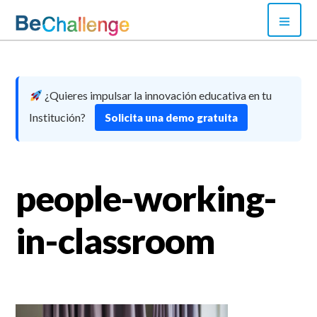
Skip
PRI
to
MEN
content
Bechallenge
¿Quieres impulsar la innovación educativa en tu
Institución?
Solicita una demo gratuita
people-working-
in-classroom