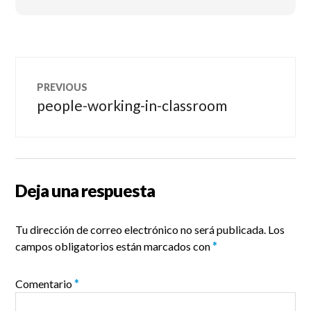
Navegación
PREVIOUS
de
people-working-in-classroom
Previous
post:
entradas
Deja una respuesta
Tu dirección de correo electrónico no será publicada.
Los
campos obligatorios están marcados con
*
Comentario
*