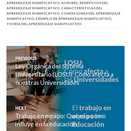
APRENDIZAJE SIGNIFICATIVO
,
AUSUBEL
,
BENEFICIOS DEL
APRENDIZAJE SIGNIFICATIVO
,
CARACTERÍSTICAS DEL
APRENDIZAJE SIGNIFICATIVO
,
CONDICIONES DEL APRENDIZAJE
SIGNIFICATIVO
,
EJEMPLO DE APRENDIZAJE SIGNIFICATIVO
,
TEORÍA DEL APRENDIZAJE SIGNIFICATIVO
Navegación
PREVIOUS
de
Ley Orgánica del Sistema
Previous
post:
Universitario (LOSU): Cómo afecta a
entradas
nuestras Universidades
NEXT
Trabajo en equipo: Qué es y cómo
Next
post:
influye en la educación