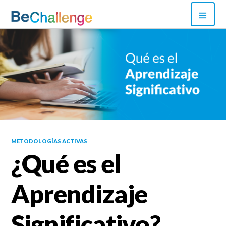
Skip
PRI
to
MEN
content
Bechallenge
METODOLOGÍAS ACTIVAS
¿Qué es el
Aprendizaje
Significativo?