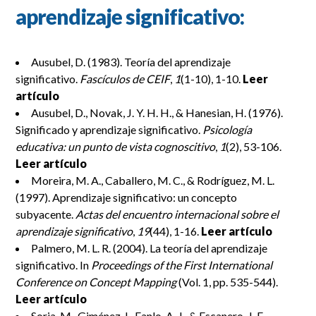
aprendizaje significativo:
Ausubel, D. (1983). Teoría del aprendizaje
significativo.
Fascículos de CEIF
,
1
(1-10), 1-10.
Leer
artículo
Ausubel, D., Novak, J. Y. H. H., & Hanesian, H. (1976).
Significado y aprendizaje significativo.
Psicología
educativa: un punto de vista cognoscitivo
,
1
(2), 53-106.
Leer artículo
Moreira, M. A., Caballero, M. C., & Rodríguez, M. L.
(1997). Aprendizaje significativo: un concepto
subyacente.
Actas del encuentro internacional sobre el
aprendizaje significativo
,
19
(44), 1-16.
Leer artículo
Palmero, M. L. R. (2004). La teoría del aprendizaje
significativo. In
Proceedings of the First International
Conference on Concept Mapping
(Vol. 1, pp. 535-544).
Leer artículo
Soria, M., Giménez, I., Fanlo, A. J., & Escanero, J. F.