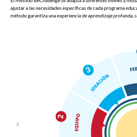
El Método BeChallenge se adapta a diferentes niveles y moda
ajustar a las necesidades específicas de cada programa educati
método garantiza una experiencia de aprendizaje profunda, si