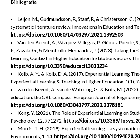
Bibliografía:
Leijon, M., Gudmundsson, P., Staaf, P., & Christersson, C.
systematic literature review. Innovations in Education and Te
https://doi.org/10.1080/14703297.2021.1892503
Van den Beemt, A., Vázquez-Villegas, P., Gómez Puente, S., 
P., Zavala, G., & Membrillo-Hernández, J. (2023). Taking the
Learning Context in Higher Education Institutions across Thr
https://doi.org/10.3390/educsci13030234
Kolb, A. Y., & Kolb, D. A. (2017). Experiential Learning Th
Experiential Learning & Teaching in Higher Education, 1(1), 7
van den Beemt, A., van de Watering, G., & Bots, M. (2022).
education: the CBL-compass. European Journal of Engineerin
https://doi.org/10.1080/03043797.2022.2078181
Kong, Y. (2021). The Role of Experiential Learning on St
Psychology, 12, 771272.
https://doi.org/10.3389/fpsyg.2
Morris, T. H. (2019). Experiential learning – a systematic 
Environments, 1-14.
https://doi.org/10.1080/10494820.2