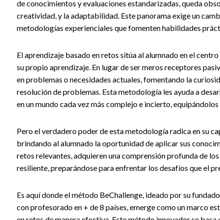
de conocimientos y evaluaciones estandarizadas, queda obsole
creatividad, y la adaptabilidad. Este panorama exige un camb
metodologías experienciales que fomenten habilidades práctica
El aprendizaje basado en retos sitúa al alumnado en el centro
su propio aprendizaje. En lugar de ser meros receptores pasiv
en problemas o necesidades actuales, fomentando la curiosidad
resolución de problemas. Esta metodología les ayuda a desarr
en un mundo cada vez más complejo e incierto, equipándolos c
Pero el verdadero poder de esta metodología radica en su cap
brindando al alumnado la oportunidad de aplicar sus conocimie
retos relevantes, adquieren una comprensión profunda de lo
resiliente, preparándose para enfrentar los desafíos que el pre
Es aquí donde el método BeChallenge, ideado por su fundado
con profesorado en + de 8 países, emerge como un marco est
en retos de manera efectiva. Este método innovador se basa e