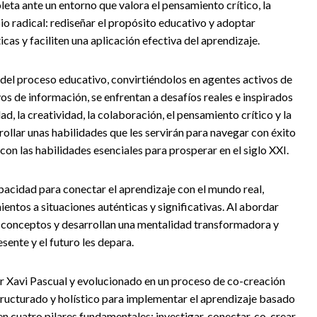
ta ante un entorno que valora el pensamiento crítico, la
io radical: rediseñar el propósito educativo y adoptar
s y faciliten una aplicación efectiva del aprendizaje.
 del proceso educativo, convirtiéndolos en agentes activos de
os de información, se enfrentan a desafíos reales e inspirados
, la creatividad, la colaboración, el pensamiento crítico y la
ollar unas habilidades que les servirán para navegar con éxito
on las habilidades esenciales para prosperar en el siglo XXI.
acidad para conectar el aprendizaje con el mundo real,
ntos a situaciones auténticas y significativas. Al abordar
s conceptos y desarrollan una mentalidad transformadora y
sente y el futuro les depara.
r Xavi Pascual y evolucionado en un proceso de co-creación
ructurado y holístico para implementar el aprendizaje basado
n cuatro pilares fundamentales: investigar, conectar, co-crear