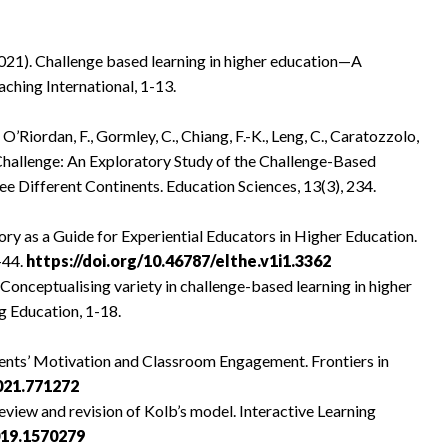
 (2021). Challenge based learning in higher education—A
aching International, 1-13.
O’Riordan, F., Gormley, C., Chiang, F.-K., Leng, C., Caratozzolo,
 Challenge: An Exploratory Study of the Challenge-Based
ee Different Continents. Education Sciences, 13(3), 234.
eory as a Guide for Experiential Educators in Higher Education.
-44.
https://doi.org/10.46787/elthe.v1i1.3362
 Conceptualising variety in challenge-based learning in higher
g Education, 1-18.
udents’ Motivation and Classroom Engagement. Frontiers in
021.771272
review and revision of Kolb’s model. Interactive Learning
019.1570279