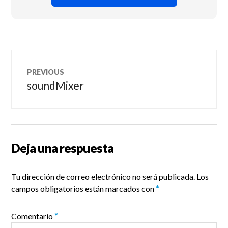
Navegación
PREVIOUS
de
soundMixer
Previous
post:
entradas
Deja una respuesta
Tu dirección de correo electrónico no será publicada.
Los
campos obligatorios están marcados con
*
Comentario
*