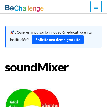
Skip
PRI
to
MEN
content
Bechallenge
¿Quieres impulsar la innovación educativa en tu
Institución?
Solicita una demo gratuita
soundMixer