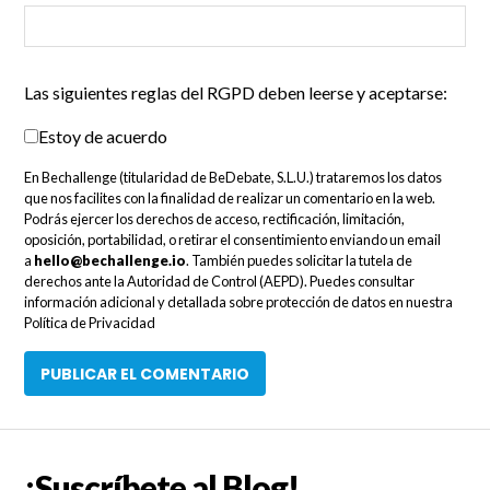
Las siguientes reglas del RGPD deben leerse y aceptarse:
Estoy de acuerdo
En Bechallenge (titularidad de BeDebate, S.L.U.) trataremos los datos
que nos facilites con la finalidad de realizar un comentario en la web.
Podrás ejercer los derechos de acceso, rectificación, limitación,
oposición, portabilidad, o retirar el consentimiento enviando un email
a
hello@bechallenge.io
. También puedes solicitar la tutela de
derechos ante la Autoridad de Control (AEPD). Puedes consultar
información adicional y detallada sobre protección de datos en nuestra
Política de Privacidad
¡Suscríbete al Blog!