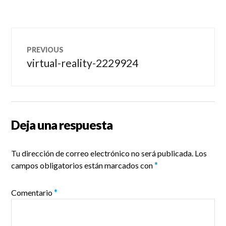
Navegación
PREVIOUS
de
virtual-reality-2229924
Previous
post:
entradas
Deja una respuesta
Tu dirección de correo electrónico no será publicada.
Los
campos obligatorios están marcados con
*
Comentario
*