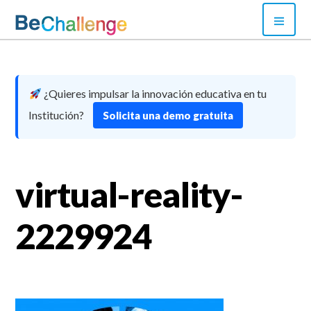
Skip
PRI
to
MEN
content
Bechallenge
¿Quieres impulsar la innovación educativa en tu
Institución?
Solicita una demo gratuita
virtual-reality-
2229924