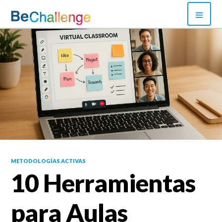
Skip
PRI
to
MEN
content
Bechallenge
METODOLOGÍAS ACTIVAS
10 Herramientas
para Aulas