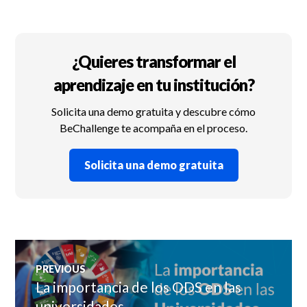
¿Quieres transformar el
aprendizaje en tu institución?
Solicita una demo gratuita y descubre cómo
BeChallenge te acompaña en el proceso.
Solicita una demo gratuita
Navegación
PREVIOUS
de
La importancia de los ODS en las
Previous
post:
universidades