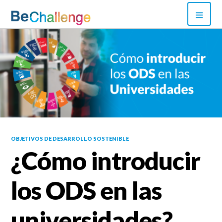
Skip
PRI
to
MEN
content
Bechallenge
OBJETIVOS DE DESARROLLO SOSTENIBLE
¿Cómo introducir
los ODS en las
universidades?