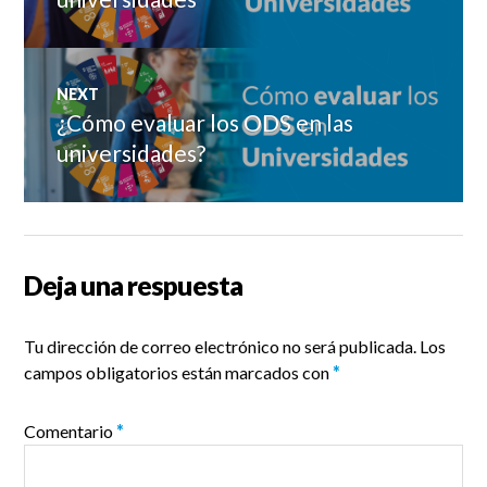
entradas
NEXT
¿Cómo evaluar los ODS en las
Next
post:
universidades?
Deja una respuesta
Tu dirección de correo electrónico no será publicada.
Los
campos obligatorios están marcados con
*
Comentario
*