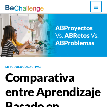
Skip
PRI
to
MEN
content
Bechallenge
METODOLOGÍAS ACTIVAS
Comparativa
entre Aprendizaje
Basado en