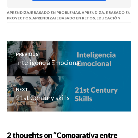
APRENDIZAJE BASADO EN PROBLEMAS
,
APRENDIZAJE BASADO EN
PROYECTOS
,
APRENDIZAJE BASADO EN RETOS
,
EDUCACIÓN
Navegación
PREVIOUS
de
Inteligencia Emocional
Previous
post:
entradas
NEXT
21st Century skills
Next
post:
2 thoughts on “
Comparativa entre